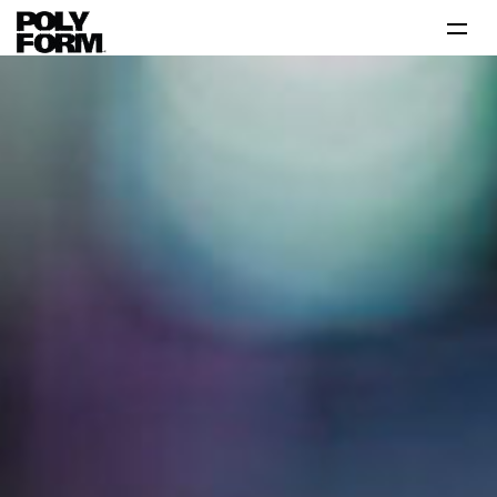
Productos
Tutoriales
Tips
Problema-Solución
Inspiración
Contáctanos 800 712 6639